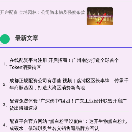
开户配资 金埔园林：公司尚未触及强赎条款
最新文章
在线配资平台注册 开启招商！广州南沙打造全球首个
1、
Token消费街区
成都正规配资公司有哪些 视频｜荔湾区区长李锋：传承千
2、
年商脉基因，打造大湾区消费新高地
配资免费体验 “广深佛中”组团！广东工业设计联盟开启广
3、
货出海加速度
配资平台官方网站 “蛋白粉里没蛋白”：达开生物蛋白粉九
4、
成碳水，借瑞琪奥兰名义销售遭品牌方否认