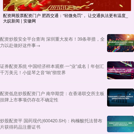
配资网股票配资门户 肥西交通：“轻微免罚”， 让交通执法更有温度_
大皖新闻 | 安徽网
配资炒股安全平台查询 深圳重大发布！39条举措，全
力以赴做好这件事→
证券配资系统 中国经济样本观察·一“业”成名丨年创汇
千万美元！小提琴之音“响”彻世界
配资低息炒股配资门户 南华期货：在香港联交所主板
挂牌上市事项仍存在不确定性
炒股配资平 国药现代(600420.SH)：枸橼酸托法替布
片获得药品注册证书