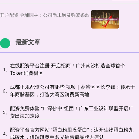
开户配资 金埔园林：公司尚未触及强赎条款
最新文章
在线配资平台注册 开启招商！广州南沙打造全球首个
1、
Token消费街区
成都正规配资公司有哪些 视频｜荔湾区区长李锋：传承千
2、
年商脉基因，打造大湾区消费新高地
配资免费体验 “广深佛中”组团！广东工业设计联盟开启广
3、
货出海加速度
配资平台官方网站 “蛋白粉里没蛋白”：达开生物蛋白粉九
4、
成碳水，借瑞琪奥兰名义销售遭品牌方否认