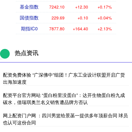
基金指数
7242.10
+12.30
+0.17%
国债指数
229.69
+0.10
+0.04%
期指IC0
7877.80
+164.40
+2.13%
热点资讯
配资免费体验 “广深佛中”组团！广东工业设计联盟开启广货
出海加速度
配资平台官方网站 “蛋白粉里没蛋白”：达开生物蛋白粉九成
碳水，借瑞琪奥兰名义销售遭品牌方否认
网上配资门户网 ：四川男篮给景菡一提供多年顶薪合同 球员
也认可这份合同