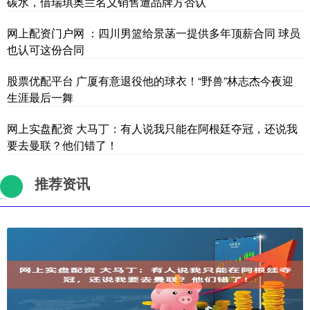
碳水，借瑞琪奥兰名义销售遭品牌方否认
网上配资门户网 ：四川男篮给景菡一提供多年顶薪合同 球员
也认可这份合同
股票优配平台 广厦有意退役他的球衣！“野兽”林志杰今夜迎
生涯最后一舞
网上实盘配资 大马丁：有人说我只能在阿根廷夺冠，还说我
要去曼联？他们错了！
推荐资讯