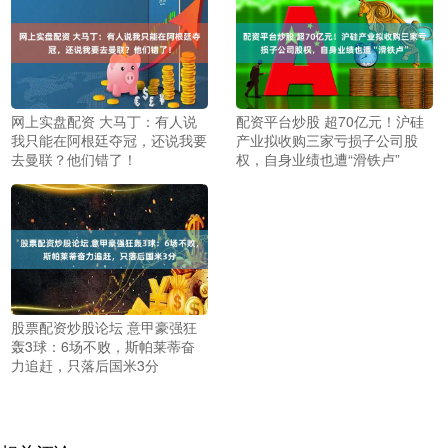
网上实盘配资 大马丁：有人说
配资平台炒股 超70亿元！沪硅
我只能在阿根廷夺冠，还说我要
产业拟收购三家亏损子公司股
去曼联？他们错了！
权，自身业绩也遭“滑铁卢”
股票配资炒股论坛 意甲豪强狂
轰3球：6场不败，斯帕莱蒂奋
力追赶，只落后国米3分